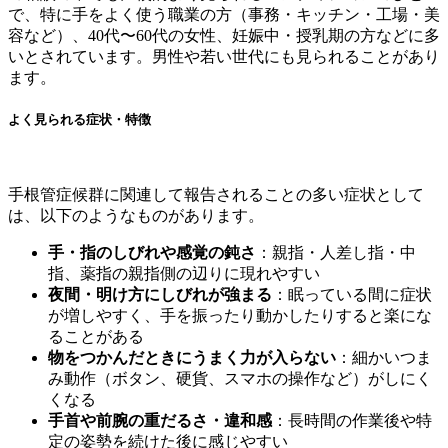
で、特に手をよく使う職業の方（事務・キッチン・工場・美
容など）、40代〜60代の女性、妊娠中・授乳期の方などに多
いとされています。男性や若い世代にも見られることがあり
ます。
よく見られる症状・特徴
手根管症候群に関連して報告されることの多い症状として
は、以下のようなものがあります。
手・指のしびれや感覚の鈍さ
：親指・人差し指・中
指、薬指の親指側の辺りに現れやすい
夜間・明け方にしびれが強まる
：眠っている間に症状
が増しやすく、手を振ったり動かしたりすると楽にな
ることがある
物をつかんだときにうまく力が入らない
：細かいつま
み動作（ボタン、硬貨、スマホの操作など）がしにく
くなる
手首や前腕の重だるさ・違和感
：長時間の作業後や特
定の姿勢を続けた後に感じやすい