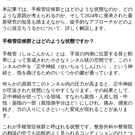
本記事では、手根管症候群とはどのような状態なのか、どの
ような原因が考えられるのか、そして2024年に発表された最
新研究の知見も踏まえながら、徒手的なアプローチがどのよ
うに役立ちうるかについて、詳しく解説します。
手根管症候群とはどのような状態ですか？
手根管（しゅこんかん）とは、手首の内側に位置する骨と靭
帯によって形成された小さなトンネル状の空間です。このト
ンネルの中を「正中神経（せいちゅうしんけい）」という神
経と、指を曲げるためのいくつかの腱が通っています。
何らかの原因でこのトンネル内の圧力が高まると、正中神経
が圧迫された状態になりやすくなります。その結果として、
正中神経が担っている領域、すなわち親指・人差し指・中
指・薬指の一部（親指側半分ほど）にしびれ、痛み、感覚の
鈍さ、力の入りにくさといった変化が現れることがありま
す。
これが手根管症候群と呼ばれる状態です。整形外科や整骨院
の相談の中でも比較的よく見られるコンディションのひとつ