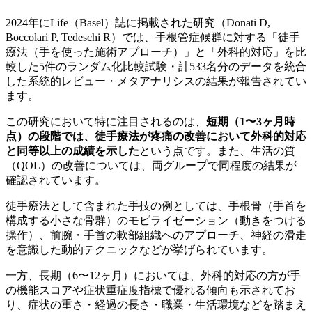
2024年にLife（Basel）誌に掲載された研究（Donati D,
Boccolari P, Tedeschi R）では、手根管症候群に対する「徒手
療法（手を使った施術アプローチ）」と「外科的対応」を比
較した5件のランダム化比較試験・計533名分のデータを統合
した系統的レビュー・メタアナリシスの結果が報告されてい
ます。
この研究において特に注目されるのは、
短期（1〜3ヶ月時
点）の段階では、徒手療法が疼痛の改善において外科的対応
と同等以上の成績を示した
という点です。また、生活の質
（QOL）の改善については、両グループで同程度の結果が
確認されています。
徒手療法として含まれた手技の例としては、手根骨（手首を
構成する小さな骨群）のモビライゼーション（動きをつける
操作）、前腕・手首の軟部組織へのアプローチ、神経の滑走
を意識した動的テクニックなどが挙げられています。
一方、長期（6〜12ヶ月）においては、外科的対応の方が手
の機能スコアや症状重症度指標で優れる傾向も示されてお
り、症状の重さ・経過の長さ・職業・生活環境などを踏まえ