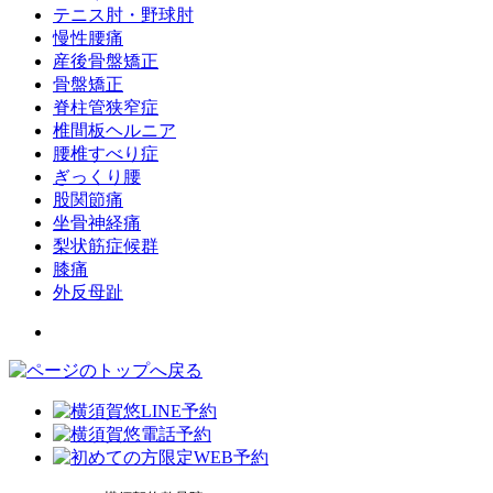
テニス肘・野球肘
慢性腰痛
産後骨盤矯正
骨盤矯正
脊柱管狭窄症
椎間板ヘルニア
腰椎すべり症
ぎっくり腰
股関節痛
坐骨神経痛
梨状筋症候群
膝痛
外反母趾